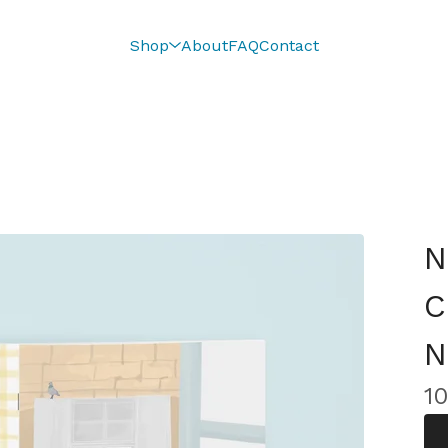
Shop
About
FAQ
Contact
N
C
N
1