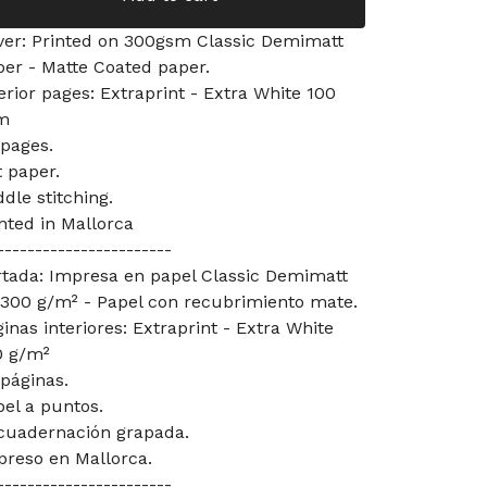
ver: Printed on 300gsm Classic Demimatt
per - Matte Coated paper.
erior pages: Extraprint - Extra White 100
m
 pages.
 paper.
dle stitching.
nted in Mallorca
-----------------------
rtada: Impresa en papel Classic Demimatt
 300 g/m² - Papel con recubrimiento mate.
inas interiores: Extraprint - Extra White
0 g/m²
páginas.
el a puntos.
cuadernación grapada.
preso en Mallorca.
-----------------------