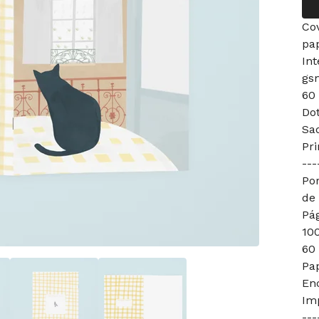
Co
pa
Int
gs
60
Dot
Sad
Pri
---
Po
de
Pág
10
60 
Pap
En
Im
---